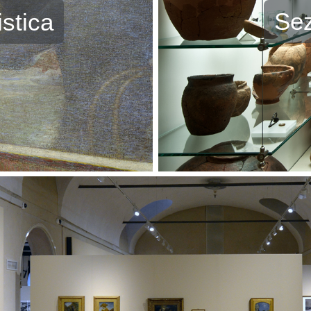
Sez
istica