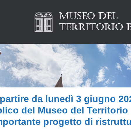
partire da lunedì 3 giugno 202
lico del Museo del Territorio 
mportante progetto di ristrutt