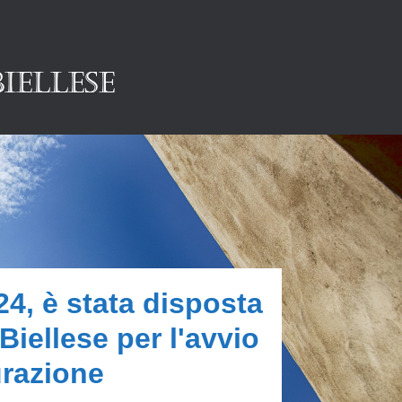
4, è stata disposta
Biellese per l'avvio
urazione