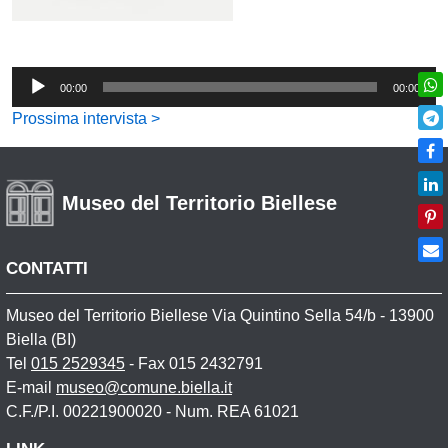
00:00
00:00
Audio
Player
Prossima intervista >
Museo del Territorio Biellese
CONTATTI
Museo del Territorio Biellese Via Quintino Sella 54/b - 13900
Biella (BI)
Tel
015 2529345
- Fax 015 2432791
E-mail
museo@comune.biella.it
C.F./P.I. 00221900020 - Num. REA 61021