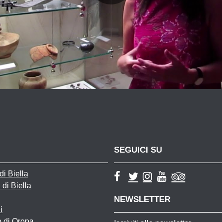
SEGUICI SU
i Biella
 di Biella
NEWSLETTER
i
o di Oropa