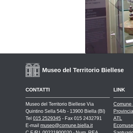
Museo del Territorio Biellese
CONTATTI
LINK
Museo del Territorio Biellese Via
Comune d
Quintino Sella 54/b - 13900 Biella (BI)
Provincia
Tel
015 2529345
- Fax 015 2432791
ATL
E-mail
museo@comune.biella.it
Ecomuse
C.F./P.I. 00221900020 - Num. REA
Santuari