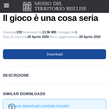
Il gioco è una cosa seria
Download
159
Dimensioni file
13.96 MB
Conteggio file
1
Data di creazione
28 Aprile 2020
Ultimo aggiornamento
28 Aprile 2020
Download
DESCRIZIONE
SIMILAR DOWNLOADS
Nessun download correlato trovato!