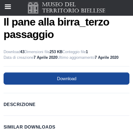
Il pane alla birra_terzo
passaggio
Download
43
Dimensioni file
253 KB
Conteggio file
1
Data di creazione
7 Aprile 2020
Ultimo aggiornamento
7 Aprile 2020
Download
DESCRIZIONE
SIMILAR DOWNLOADS