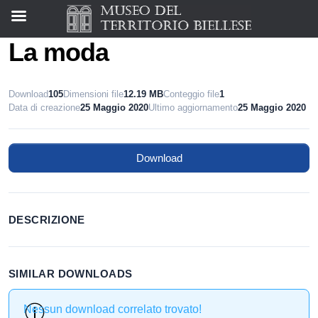
La moda
Download
105
Dimensioni file
12.19 MB
Conteggio file
1
Data di creazione
25 Maggio 2020
Ultimo aggiornamento
25 Maggio 2020
Download
DESCRIZIONE
SIMILAR DOWNLOADS
Nessun download correlato trovato!