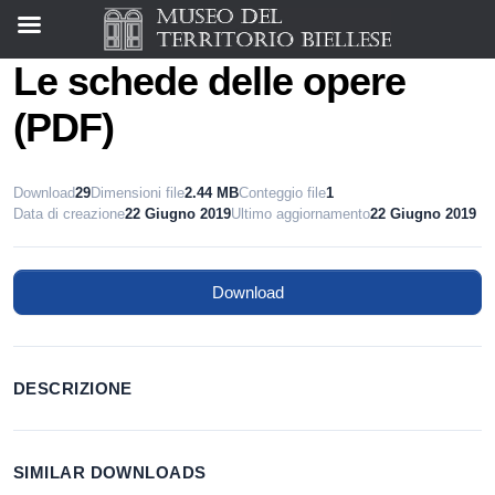
Le schede delle opere
(PDF)
Download
29
Dimensioni file
2.44 MB
Conteggio file
1
Data di creazione
22 Giugno 2019
Ultimo aggiornamento
22 Giugno 2019
Download
DESCRIZIONE
SIMILAR DOWNLOADS