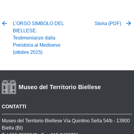
L’ORSO SIMBOLO DEL
Storia (PDF)
BIELLESE.
Testimonianze dalla
Preistoria al Medioevo
(ottobre 2015)
Museo del Territorio Biellese
CONTATTI
Museo del Territorio Biellese Via Quintino Sella 54/b - 13900
Biella (BI)