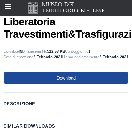
Liberatoria
Travestimenti&Trasfigurazi
Download
9
Dimensioni file
512.68 KB
Conteggio file
1
Data di creazione
2 Febbraio 2021
Ultimo aggiornamento
2 Febbraio 2021
Download
DESCRIZIONE
SIMILAR DOWNLOADS