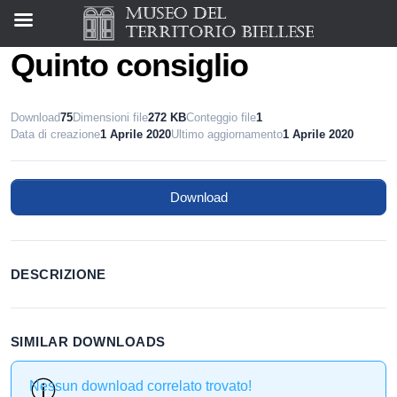
Quinto consiglio
Download
75
Dimensioni file
272 KB
Conteggio file
1
Data di creazione
1 Aprile 2020
Ultimo aggiornamento
1 Aprile 2020
Download
DESCRIZIONE
SIMILAR DOWNLOADS
Nessun download correlato trovato!