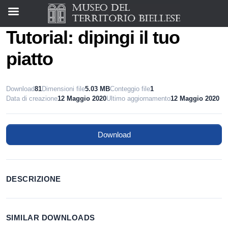
Tutorial: dipingi il tuo
piatto
Download
81
Dimensioni file
5.03 MB
Conteggio file
1
Data di creazione
12 Maggio 2020
Ultimo aggiornamento
12 Maggio 2020
Download
DESCRIZIONE
SIMILAR DOWNLOADS