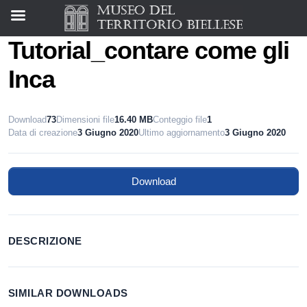
Tutorial_contare come gli
Inca
Download
73
Dimensioni file
16.40 MB
Conteggio file
1
Data di creazione
3 Giugno 2020
Ultimo aggiornamento
3 Giugno 2020
Download
DESCRIZIONE
SIMILAR DOWNLOADS