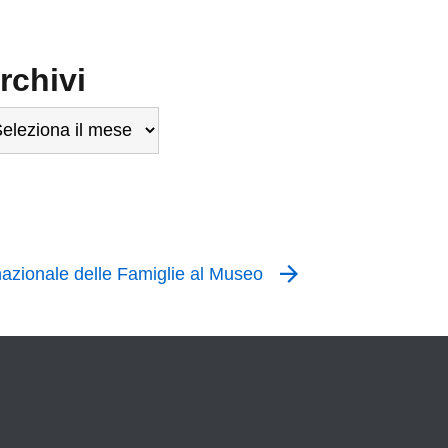
rchivi
chivi
nazionale delle Famiglie al Museo