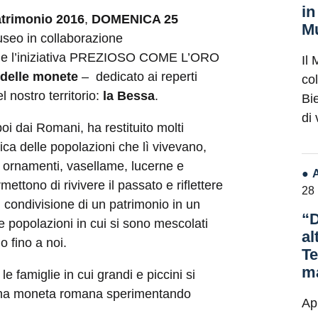
in
atrimonio 2016
,
DOMENICA 25
Mu
Museo in collaborazione
e l’iniziativa PREZIOSO COME L’ORO
Il 
 delle monete
– dedicato ai reperti
co
l nostro territorio:
la Bessa
.
Bie
di
oi dai Romani, ha restituito molti
ica delle popolazioni che lì vivevano,
: ornamenti, vasellame, lucerne e
ettono di rivivere il passato e riflettere
28
 condivisione di un patrimonio in un
“D
e popolazioni in cui si sono mescolati
al
o fino a noi.
Te
ma
le famiglie in cui grandi e piccini si
i una moneta romana sperimentando
Ap