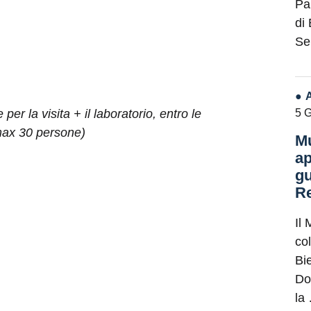
Pa
di
Se
5 
per la visita + il laboratorio, entro le
max 30 persone)
Mu
ap
gu
Re
Il 
co
Bie
Do
la