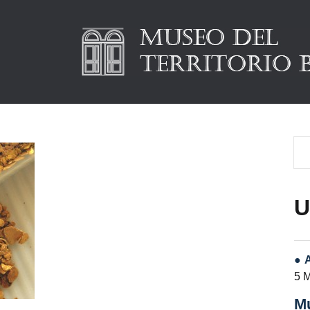
U
5 
Mu