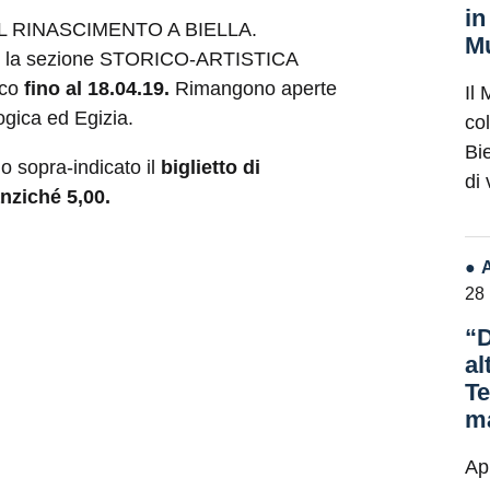
in
a “IL RINASCIMENTO A BIELLA.
Mu
 la sezione STORICO-ARTISTICA
ico
fino al 18.04.19.
Rimangono aperte
Il 
logica ed Egizia.
co
Bie
do sopra-indicato il
biglietto di
di
nziché 5,00.
28
“D
al
Te
ma
Ap