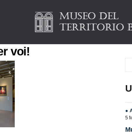
r voi!
U
5 
Mu