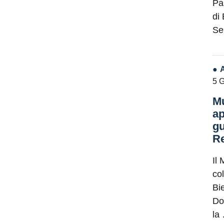
Pa
di
Se
5 
Mu
ap
gu
Re
Il 
co
Bie
Do
la