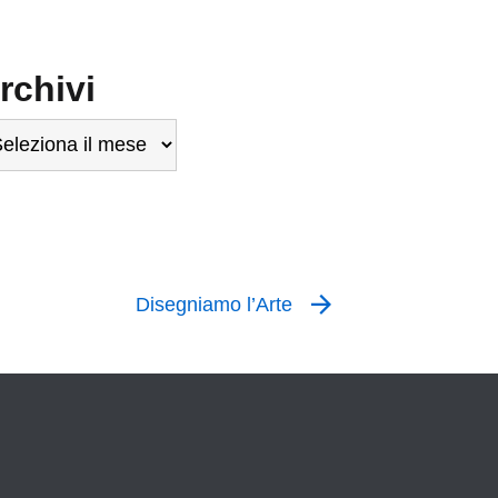
rchivi
chivi
Disegniamo l’Arte