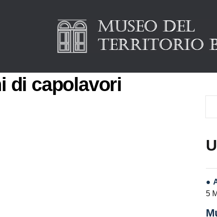
i di capolavori
U
5 
Mu