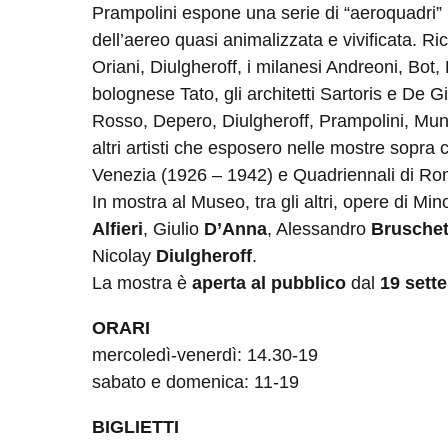
Prampolini espone una serie di “aeroquadri” 
dell’aereo quasi animalizzata e vivificata. Ricor
Oriani, Diulgheroff, i milanesi Andreoni, Bot
bolognese Tato, gli architetti Sartoris e De Gio
Rosso, Depero, Diulgheroff, Prampolini, Muna
altri artisti che esposero nelle mostre sopra c
Venezia (1926 – 1942) e Quadriennali di Ro
In mostra al Museo, tra gli altri, opere di Min
Alfieri
, Giulio
D’Anna
, Alessandro
Bruschet
Nicolay
Diulgheroff
.
La mostra è
aperta al pubblico
dal
19 sett
ORARI
mercoledì-venerdì: 14.30-19
sabato e domenica: 11-19
BIGLIETTI