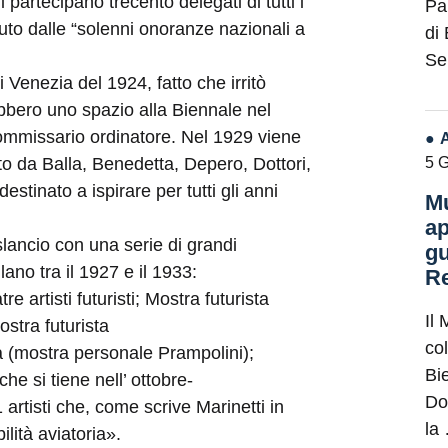
 partecipano trecento delegati di tutti i
Pa
eduto dalle “solenni onoranze nazionali a
di
Se
i Venezia del 1924, fatto che irritò
ebbero uno spazio alla Biennale nel
 commissario ordinatore. Nel 1929 viene
5 
ato da Balla, Benedetta, Depero, Dottori,
estinato a ispirare per tutti gli anni
Mu
ap
slancio con una serie di grandi
gu
ano tra il 1927 e il 1933:
Re
re artisti futuristi; Mostra futurista
Il 
Mostra futurista
co
ia (mostra personale Prampolini);
Bie
e si tiene nell’ ottobre-
Do
rtisti che, come scrive Marinetti in
la
lità aviatoria».