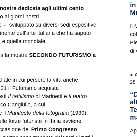
in
mostra dedicata agli ultimi cento
Mu
o ai giorni nostri.
o – sviluppato su diversi sedi espositive
Il 
inente dell’arte italiana che ha saputo
co
 e quella mondiale.
Bie
di
ita la mostra
SECONDO FUTURISMO a
iale in cui persero la vita anche
28
21 il Futurismo acquista
“D
esti
Il tattilismo
di Marinetti e
Il teatro
al
co Cangiullo, a cui
Te
 il
Manifesto della fotografia
(1930).
ma
le forze futuriste in Italia avviene
occasione del
Primo Congresso
Ap