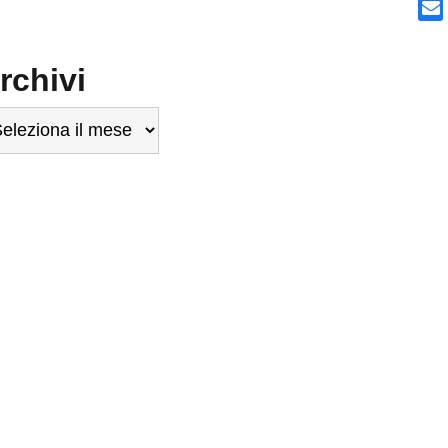
rchivi
chivi