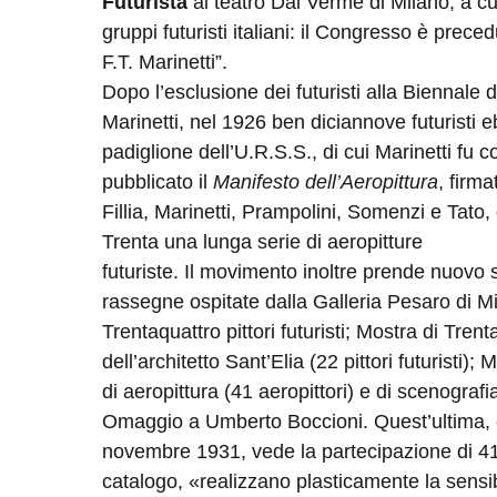
Futurista
al teatro Dal Verme di Milano, a cui
gruppi futuristi italiani: il Congresso è prec
F.T. Marinetti”.
Dopo l’esclusione dei futuristi alla Biennale d
Marinetti, nel 1926 ben diciannove futuristi 
padiglione dell’U.R.S.S., di cui Marinetti fu
pubblicato il
Manifesto dell’Aeropittura
, firm
Fillia, Marinetti, Prampolini, Somenzi e Tato, d
Trenta una lunga serie di aeropitture
futuriste. Il movimento inoltre prende nuovo 
rassegne ospitate dalla Galleria Pesaro di Mil
Trentaquattro pittori futuristi; Mostra di Trentat
dell’architetto Sant’Elia (22 pittori futuristi); 
di aeropittura (41 aeropittori) e di scenograf
Omaggio a Umberto Boccioni. Quest’ultima, ch
novembre 1931, vede la partecipazione di 41 a
catalogo, «realizzano plasticamente la sensibi