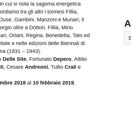
in cui si nota la sagoma energetica
diamo tra gli altri i torinesi Fillia,
, Duse, Gambini, Manzoni e Munari, il
A
rgio oltre a Dottori, Fillia, Mino
Ar
ri, Oriani, Regina, Benedetta, Tato ed
itate e nelle edizioni delle Biennali di
ma (1931 – 1943).
o
Delle Site
, Fortunato
Depero
, Attilio
ti
, Cesare
Andreoni
, Tullio
Crali
e
embre 2018
al
10 febbraio 2019
.