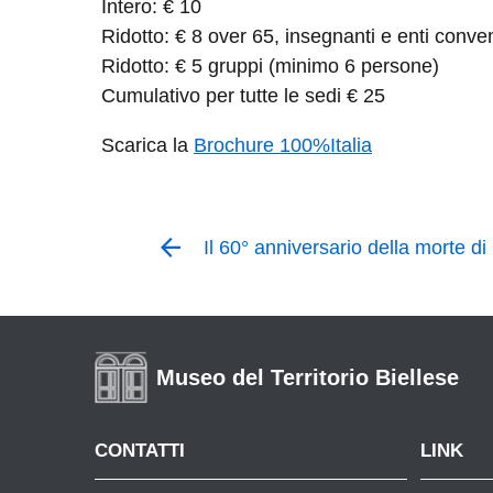
Intero: € 10
Ridotto: € 8 over 65, insegnanti e enti conve
Ridotto: € 5 gruppi (minimo 6 persone)
Cumulativo per tutte le sedi € 25
Scarica la
Brochure 100%Italia
Il 60° anniversario della morte d
Museo del Territorio Biellese
CONTATTI
LINK