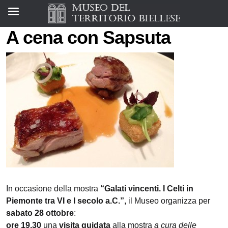
A cena con Sapsuta
In occasione della mostra
“Galati vincenti. I Celti in
Piemonte tra VI e I secolo a.C.”,
il Museo organizza per
sabato 28 ottobre
:
ore 19.30
una
visita guidata
alla mostra
a cura delle