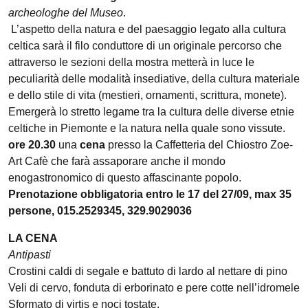
archeologhe del Museo
.
L’aspetto della natura e del paesaggio legato alla cultura
celtica sarà il filo conduttore di un originale percorso che
attraverso le sezioni della mostra metterà in luce le
peculiarità delle modalità insediative, della cultura materiale
e dello stile di vita (mestieri, ornamenti, scrittura, monete).
Emergerà lo stretto legame tra la cultura delle diverse etnie
celtiche in Piemonte e la natura nella quale sono vissute.
ore 20.30
una
cena
presso la Caffetteria del Chiostro Zoe-
Art Cafè che farà assaporare anche il mondo
enogastronomico di questo affascinante popolo.
Prenotazione obbligatoria entro le 17 del 27/09, max 35
persone, 015.2529345, 329.9029036
LA CENA
Antipasti
Crostini caldi di segale e battuto di lardo al nettare di pino
Veli di cervo, fonduta di erborinato e pere cotte nell’idromele
Sformato di virtis e noci tostate.