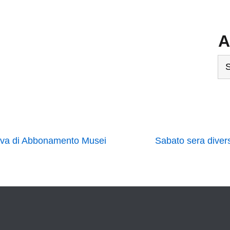
A
Ar
iativa di Abbonamento Musei
Sabato sera diver