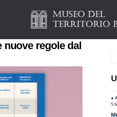
e nuove regole dal
U
5 
Mu