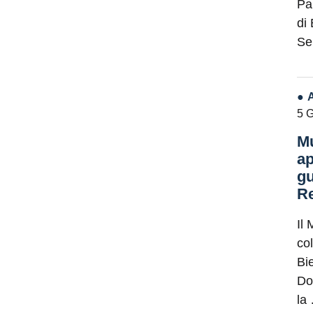
Pa
di
Se
5 
Mu
ap
gu
Re
Il 
co
Bie
Do
la