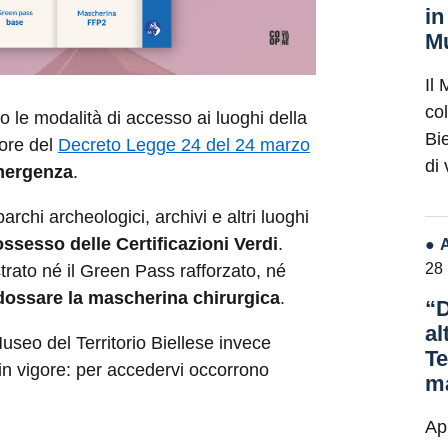
in
Mu
Il 
co
 le modalità di accesso ai luoghi della
Bie
gore del
Decreto Legge 24 del 24 marzo
di
emergenza
.
parchi archeologici, archivi e altri luoghi
ossesso delle Certificazioni Verdi
.
28
trato né il Green Pass rafforzato, né
dossare la mascherina chirurgica
.
“D
al
useo del Territorio Biellese invece
Te
 in vigore: per accedervi occorrono
ma
Ap