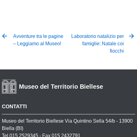
Avventure tra le pagine
Laboratorio natalizio per
– Leggiamo al Museo!
famiglie: Natale coi
fiocchi
Museo del Territorio Biellese
CONTATTI
Museo del Territorio Biellese Via Quintino Sella 54/b - 13900
Biella (BI)
Tel
015 2529345
- Fax 015 2432791