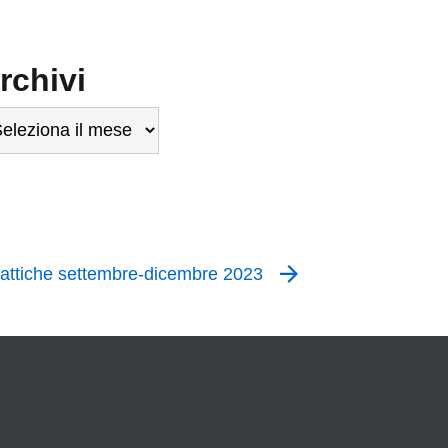
rchivi
chivi
attiche settembre-dicembre 2023