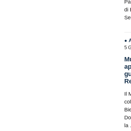
Pa
di
Se
5 
Mu
ap
gu
Re
Il 
co
Bie
Do
la