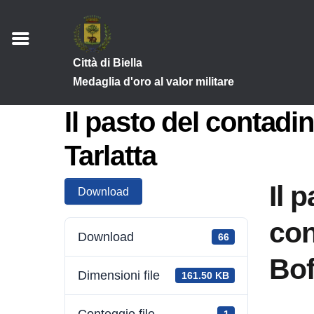
Città di Biella
Medaglia d'oro al valor militare
Il pasto del contadi
Tarlatta
Il 
Download
con
Download
66
Bof
Dimensioni file
161.50 KB
Conteggio file