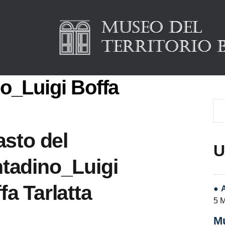
no_Luigi Boffa
pasto del
U
tadino_Luigi
fa Tarlatta
5 
Mu