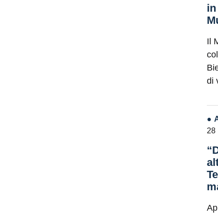
in
Mu
Il 
co
Bie
di
28
“D
al
Te
ma
Ap