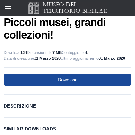
Piccoli musei, grandi
collezioni!
Download
134
Dimensioni file
7 MB
Conteggio file
1
Data di creazione
31 Marzo 2020
Ultimo aggiornamento
31 Marzo 2020
Download
DESCRIZIONE
SIMILAR DOWNLOADS