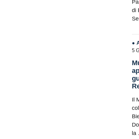
Pa
di
Se
5 
Mu
ap
gu
Re
Il 
co
Bie
Do
la