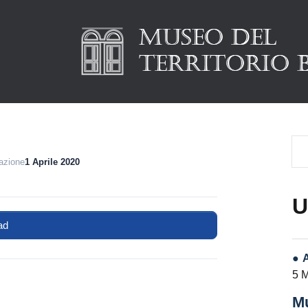
eazione
1 Aprile 2020
U
ad
5 
Mu