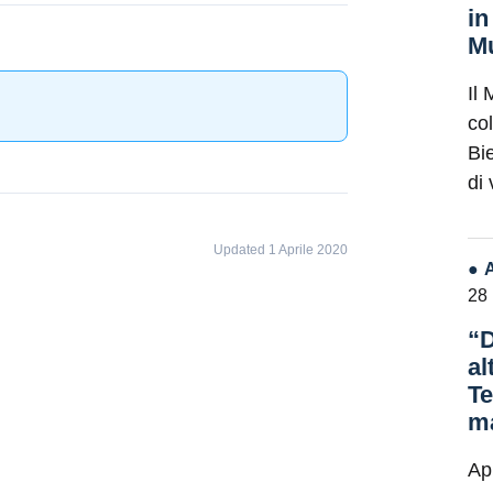
in
Mu
Il 
co
Bie
di
Updated 1 Aprile 2020
28
“D
al
Te
ma
Ap