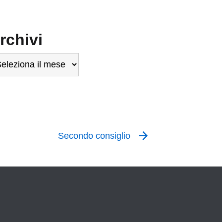
rchivi
chivi
Secondo consiglio