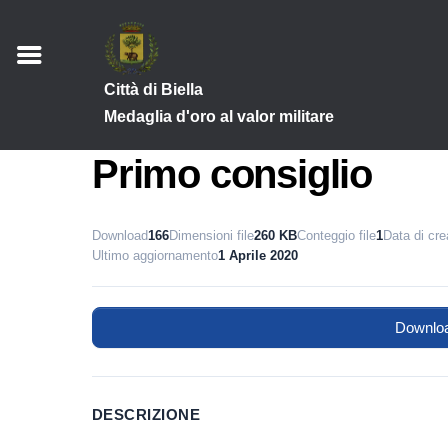
Città di Biella
Medaglia d'oro al valor militare
Primo consiglio
Download
166
Dimensioni file
260 KB
Conteggio file
1
Data di cr
Ultimo aggiornamento
1 Aprile 2020
Downlo
DESCRIZIONE