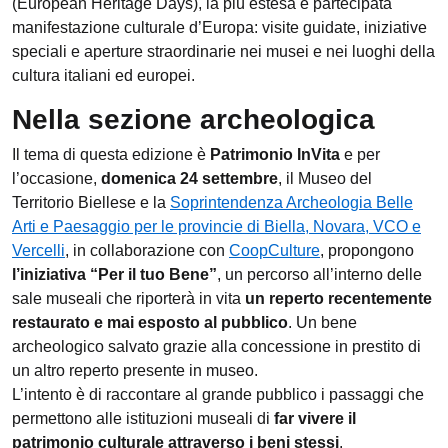
(European Heritage Days), la più estesa e partecipata
manifestazione culturale d’Europa: visite guidate, iniziative
speciali e aperture straordinarie nei musei e nei luoghi della
cultura italiani ed europei.
Nella sezione archeologica
Il tema di questa edizione è
Patrimonio InVita
e per
l’occasione,
domenica 24 settembre
, il Museo del
Territorio Biellese e la
Soprintendenza Archeologia Belle
Arti e Paesaggio per le provincie di Biella, Novara, VCO e
Vercelli
, in collaborazione con
CoopCulture
, propongono
l’iniziativa “Per il tuo Bene”
, un percorso all’interno delle
sale museali che riporterà in vita
un reperto recentemente
restaurato e mai esposto al pubblico
. Un bene
archeologico salvato grazie alla concessione in prestito di
un altro reperto presente in museo.
L’intento è di raccontare al grande pubblico i passaggi che
permettono alle istituzioni museali di
far vivere il
patrimonio culturale attraverso i beni stessi
.