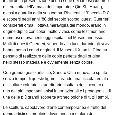
infatti della presentazione di una serie dei famosi Guerrieri
di terracotta dell’armata dell’Imperatore Qin Shi Huang,
messi a guardia della sua tomba. Risalenti al 3°secolo D.C.
e scoperti negli anni ‘80 del secolo scorso, questi Guerrieri,
considerati ormai l’ottava meraviglia del mondo, erano in
origine dipinti con colori molto vivaci, come testimoniano i
numerosi ritrovamenti oggi ospitati nel Museo annesso.
Molti di questi Guerrieri, venendo alla luce durante gli scavi,
hanno perso i colori originari. Il Museo di Xi’an in Cina ha
pensato di realizzare delle copie perfette dagli originali,
nello stesso materiale e ovviamente senza colore.
Con grande gesto artistico, Sandro Chia rinnova lo spirito
senza tempo di queste figure, creando una piccola armata
di sculture colorate, straordinario risultato dell’incontro di
uno dei più importanti artisti internazionali e i protagonisti di
una delle più grandi scoperte archeologiche di tutti i tempi.
Le sculture, capolavoro d’arte contemporanea e frutto del
genio artistico fiorentino, diventano la metafora di