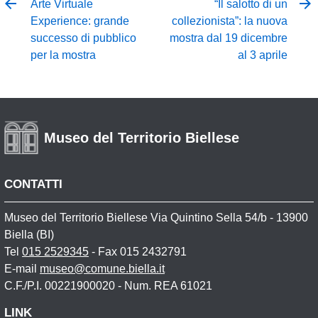
Arte Virtuale
“Il salotto di un
Experience: grande
collezionista”: la nuova
successo di pubblico
mostra dal 19 dicembre
per la mostra
al 3 aprile
Museo del Territorio Biellese
CONTATTI
Museo del Territorio Biellese Via Quintino Sella 54/b - 13900
Biella (BI)
Tel
015 2529345
- Fax 015 2432791
E-mail
museo@comune.biella.it
C.F./P.I. 00221900020 - Num. REA 61021
LINK