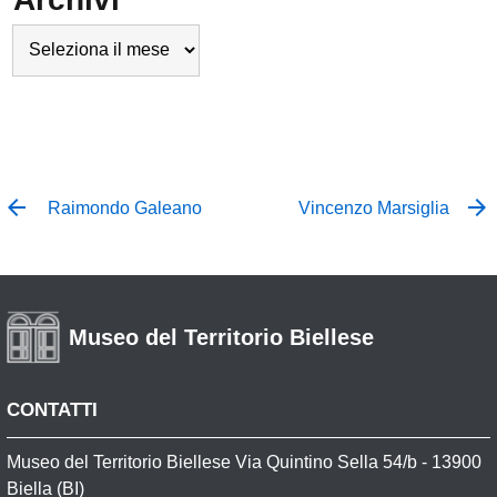
Archivi
Raimondo Galeano
Vincenzo Marsiglia
Museo del Territorio Biellese
CONTATTI
Museo del Territorio Biellese Via Quintino Sella 54/b - 13900
Biella (BI)