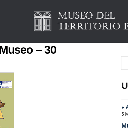
l Museo – 30
U
5 
Mu