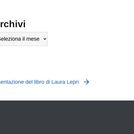
rchivi
chivi
sentazione del libro di Laura Lepri