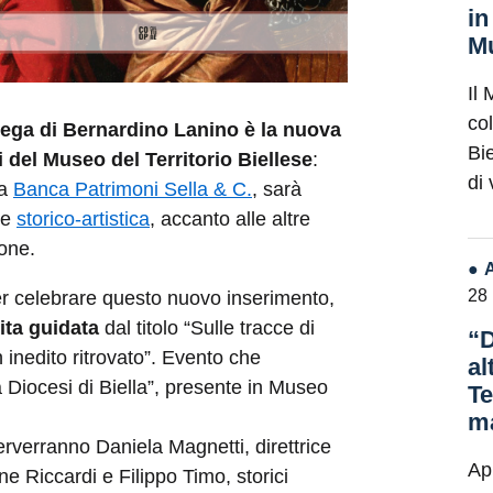
in
Mu
Il 
co
tega di Bernardino Lanino è la nuova
Bie
i del Museo del Territorio Biellese
:
di
da
Banca Patrimoni Sella & C.
, sarà
te
storico-artistica
, accanto alle altre
ione.
28
er celebrare questo nuovo inserimento,
ita guidata
dal titolo “Sulle tracce di
“D
inedito ritrovato”. Evento che
al
 Diocesi di Biella”, presente in Museo
Te
ma
terverranno Daniela Magnetti, direttrice
Ap
e Riccardi e Filippo Timo, storici