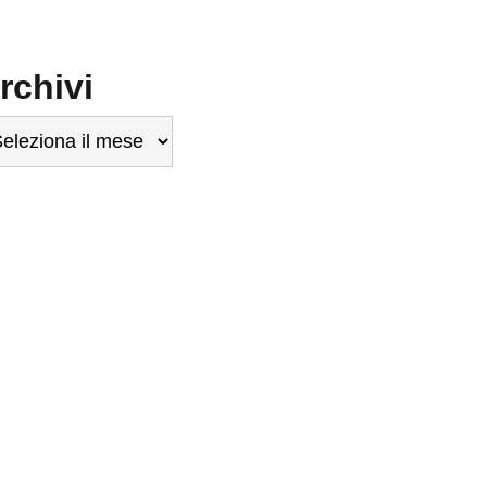
rchivi
chivi