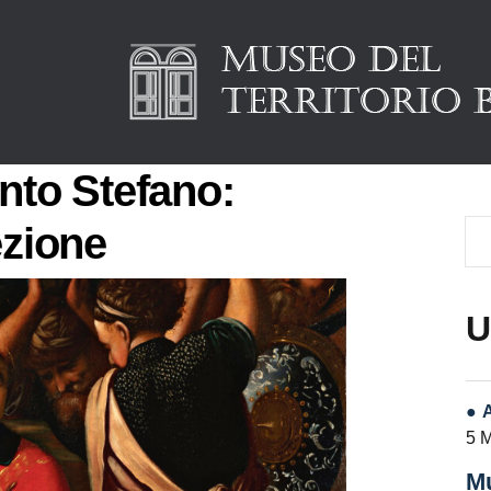
anto Stefano:
ezione
U
5 
Mu