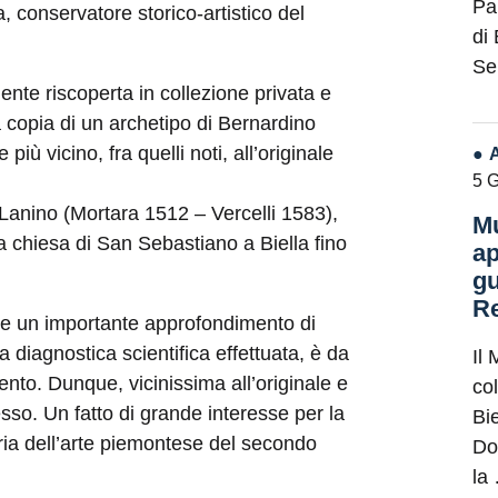
Pa
, conservatore storico-artistico del
di
Se
nte riscoperta in collezione privata e
 copia di un archetipo di Bernardino
più vicino, fra quelli noti, all’originale
5 
o Lanino (Mortara 1512 – Vercelli 1583),
Mu
a chiesa di San Sebastiano a Biella fino
ap
gu
Re
nte un importante approfondimento di
lla diagnostica scientifica effettuata, è da
Il 
cento. Dunque, vicinissima all’originale e
co
esso. Un fatto di grande interesse per la
Bie
oria dell’arte piemontese del secondo
Do
la