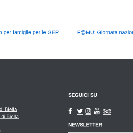
o per famiglie per le GEP
F@MU: Giornata naziona
SEGUICI SU
i Biella
 di Biella
NEWSLETTER
i