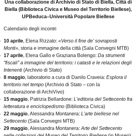
Una collaborazione di Archivio di Stato di Biella, Città di
Biella (Biblioteca Civica e Museo del Territorio Biellese),
UPBeduca–Università Popolare Biellese
Calendario degli incontri
10 aprile
, Elena Rizzato:
«Verso il fine de’ sovraposti
Monti»
, storia e immagine della città (Sala Convegni MTB)
17 aprile
, Elena Gallo e Graziana Bolengo:
Da strumenti
“fiscali” a immagine del territorio: i catasti e le relazioni degli
Intenenti
(Archivio di Stato)
8 maggio
, laboratorio a cura di Danilo Craveia:
Esplora il
territorio nel tempo
(Archivio di Stato – con la
collaborazione di ArchiVivo)
15 maggio
, Patrizia Bellardone:
L’editoria del Settecento fra
letteratura e enciclopedismo
(Biblioteca Civica)
22 maggio
, Alessandra Montanera:
L’arte biellese nel
Settecento
(Sala Convegni MTB)
29 maggio
, Alessandra Montanera:
Arte del Settecento
nelle collezioni del Museo del Territorio Biellese
(in Museo)