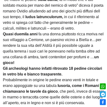
soldato muoia per mano del nemico di vetro” diceva il poeta
romano Ovidio alludendo ad uno dei giochi più diffusi dell
suo tempo, il
ludus latrunculorum,
in cui il riferimento al
vetro si spiega col fatto che generalmente le pedine –
calculi, milites e latrunculi – erano di vetro.
Quasi duemila anni
fa una donna piuttosto ricca moriva nel
suo villaggio a Cerrione, un paesino vicino a Biella e…per
rendere la sua vita dell’Aldilà il più possibile uguale a
quella terrena i suoi cari le ponevano nella tomba oltre ad
una collana di ambra, tanti contenitori per profumi e …
un
gioco!
Gli archeologi hanno infatti ritrovato 18 pedine circolari
in vetro blu e bianco trasparente.
Probabilmente in origine le pedine erano venti in totale e
erano appoggiate su una tabula
lusoria, come i Romani
chiamavano le tavole da gioco
, che però, invece di essere
in marmo o terracotta come quelle delle osterie o dei luoghi
all’aperto, era in legno e non si è più conservata.