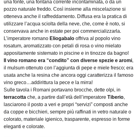
una fonte, una fontana corrente incontaminata, o da un
pozzo naturale freddo. Così insieme alla miscelazione si
otteneva anche il raffreddamento. Diffusa era la pratica di
utilizzare l’acqua sciolta della neve, che, come è noto, si
conservava anche in estate per poi commercializzarla.
L’imperatore romano
Eliogabalo
offriva al popolo vino
rosatum, aromatizzato con petali di rosa o vino mielato
appositamente sistemato in piscine e in tinozze da bagno!
Il vino romano era “condito” con diverse spezie e aromi
,
il mulsum ottenuto con l’aggiunta di pepe e miele fresco; era
usata anche la resina che ancora oggi caratterizza il famoso
vino greco…addirittura la pece e la mirra!
Sulle tavola i Romani portavano brocche, dette olpi, in
terracotta
che, a partire dall’età dell’imperatore
Tiberio
,
lasciarono il posto a veri e propri “servizi” composti anche
da coppe e bicchieri, sempre più raffinati in vetro naturale o
colorato, materiale igienico, trasparente, espresso in forme
eleganti e colorate.