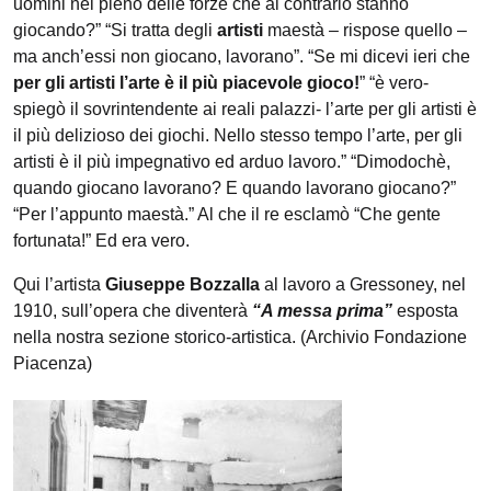
uomini nel pieno delle forze che al contrario stanno
giocando?” “Si tratta degli
artisti
maestà – rispose quello –
ma anch’essi non giocano, lavorano”. “Se mi dicevi ieri che
per gli artisti l’arte è il più piacevole gioco!
” “è vero-
spiegò il sovrintendente ai reali palazzi- l’arte per gli artisti è
il più delizioso dei giochi. Nello stesso tempo l’arte, per gli
artisti è il più impegnativo ed arduo lavoro.” “Dimodochè,
quando giocano lavorano? E quando lavorano giocano?”
“Per l’appunto maestà.” Al che il re esclamò “Che gente
fortunata!” Ed era vero.
Qui l’artista
Giuseppe Bozzalla
al lavoro a Gressoney, nel
1910, sull’opera che diventerà
“A messa prima”
esposta
nella nostra sezione storico-artistica. (Archivio Fondazione
Piacenza)