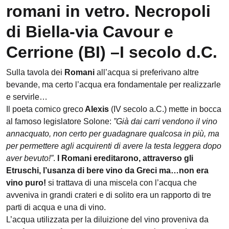
romani in vetro. Necropoli
di Biella-via Cavour e
Cerrione (BI) –I secolo d.C.
Sulla tavola dei
Romani
all’acqua si preferivano altre
bevande, ma certo l’acqua era fondamentale per realizzarle
e servirle…
Il poeta comico greco
Alexis
(IV secolo a.C.) mette in bocca
al famoso legislatore Solone: ​​
”Già dai carri vendono il vino
annacquato, non certo per guadagnare qualcosa in più, ma
per permettere agli acquirenti di avere la testa leggera dopo
aver bevuto!”
.
I Romani ereditarono, attraverso gli
Etruschi, l’usanza di bere vino da Greci
ma…non era
vino puro!
si trattava di una miscela con l’acqua che
avveniva in grandi crateri e di solito era un rapporto di tre
parti di acqua e una di vino.
L’acqua utilizzata per la diluizione del vino proveniva da