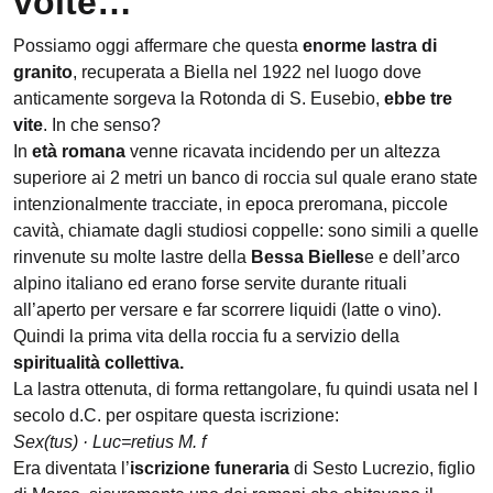
volte…
Possiamo oggi affermare che questa
enorme lastra di
granito
, recuperata a Biella nel 1922 nel luogo dove
anticamente sorgeva la Rotonda di S. Eusebio,
ebbe tre
vite
. In che senso?
In
età romana
venne ricavata incidendo per un altezza
superiore ai 2 metri un banco di roccia sul quale erano state
intenzionalmente tracciate, in epoca preromana, piccole
cavità, chiamate dagli studiosi coppelle: sono simili a quelle
rinvenute su molte lastre della
Bessa Bielles
e e dell’arco
alpino italiano ed erano forse servite durante rituali
all’aperto per versare e far scorrere liquidi (latte o vino).
Quindi la prima vita della roccia fu a servizio della
spiritualità collettiva.
La lastra ottenuta, di forma rettangolare, fu quindi usata nel I
secolo d.C. per ospitare questa iscrizione:
Sex(tus) · Luc=
retius
M. f
Era diventata l’
iscrizione funeraria
di Sesto Lucrezio, figlio